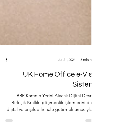
Jul 21, 2024
3 min read
UK Home Office e-Visa
Sistemi
BRP Kartının Yerini Alacak Dijital Devrim
Birleşik Krallık, göçmenlik işlemlerini daha
dijital ve erişilebilir hale getirmek amacıyla,...