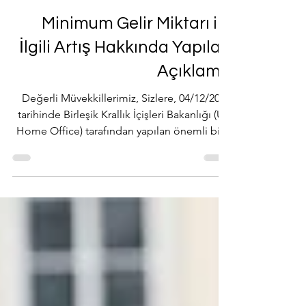
Dec 5, 2023
2 min read
Minimum Gelir Miktarı ile
İlgili Artış Hakkında Yapılan
Açıklama
Değerli Müvekkillerimiz, Sizlere, 04/12/2023
tarihinde Birleşik Krallık İçişleri Bakanlığı (UK
Home Office) tarafından yapılan önemli bir...