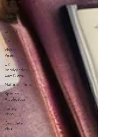
Sponsor
Licence
Skilled
Worker
English
Turkish
Visitor
Visas
UK
Immigration
Law News
Naturalisation
Spouse
Application
Family
Visas
Graduate
Visa